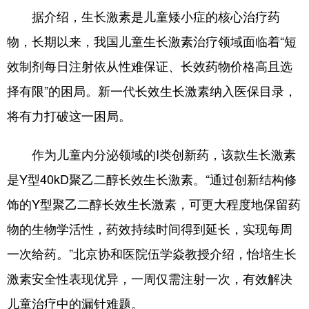
据介绍，生长激素是儿童矮小症的核心治疗药
会展
彩票
娱乐
时尚
物，长期以来，我国儿童生长激素治疗领域面临着“短
悦读
公益
书画
一带一路
效制剂每日注射依从性难保证、长效药物价格高且选
亚太网
上市公司
投教基地
择有限”的困局。新一代长效生长激素纳入医保目录，
将有力打破这一困局。
地方频道
作为儿童内分泌领域的I类创新药，该款生长激素
北京
天津
河北
山西
是Y型40kD聚乙二醇长效生长激素。“通过创新结构修
辽宁
吉林
上海
江苏
饰的Y型聚乙二醇长效生长激素，可更大程度地保留药
物的生物学活性，药效持续时间得到延长，实现每周
浙江
安徽
福建
江西
一次给药。”北京协和医院伍学焱教授介绍，怡培生长
山东
河南
湖北
湖南
激素安全性表现优异，一周仅需注射一次，有效解决
广东
广西
海南
重庆
儿童治疗中的漏针难题。