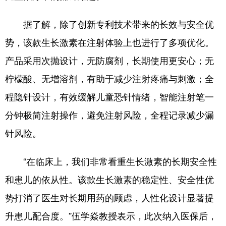
四川
贵州
云南
西藏
据了解，除了创新专利技术带来的长效与安全优
陕西
甘肃
青海
宁夏
势，该款生长激素在注射体验上也进行了多项优化。
新疆
内蒙古
黑龙江
产品采用次抛设计，无防腐剂，长期使用更安心；无
柠檬酸、无增溶剂，有助于减少注射疼痛与刺激；全
多语种频道
程隐针设计，有效缓解儿童恐针情绪，智能注射笔一
English
Español
Français
عربى
分钟极简注射操作，避免注射风险，全程记录减少漏
Русский язык
日本語
한국어
针风险。
Deutsch
Português
“在临床上，我们非常看重生长激素的长期安全性
和患儿的依从性。该款生长激素的稳定性、安全性优
势打消了医生对长期用药的顾虑，人性化设计显著提
升患儿配合度。”伍学焱教授表示，此次纳入医保后，