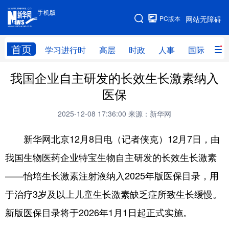
手机版
手机版
PC版本
网站无障碍
网站地图
首页
学习进行时
高层
时政
人事
国际
财
我国企业自主研发的长效生长激素纳入
学习进行时
高层
时政
人事
医保
国际
财经
网评
港澳
2025-12-08 17:36:00
来源：新华网
台湾
思客智库
全球连线
教育
新华网北京12月8日电（记者侠克）12月7日，由
科技
科普
体育
文化
我国生物医药企业特宝生物自主研发的长效生长激素
健康
军事
访谈
视频
——怡培生长激素注射液纳入2025年版医保目录，用
图片
中央文件
金融
汽车
于治疗3岁及以上儿童生长激素缺乏症所致生长缓慢。
食品
人居
信息化
乡村振兴
新版医保目录将于2026年1月1日起正式实施。
溯源中国
城市
旅游
能源