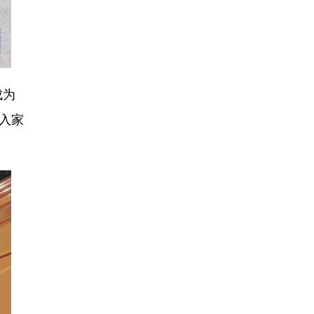
成为
走入家