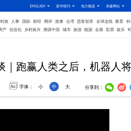
ENGLISH
新华报刊
地方频道
承建网站
时政
人事
国际
财经
网评
港澳
台湾
思客智库
全球连线
教育
科
房产
信息化
乡村振兴
溯源中国
城市
旅游
能源
会展
彩票
娱乐
谈｜跑赢人类之后，机器人
字体：
小
中
大
分享到：