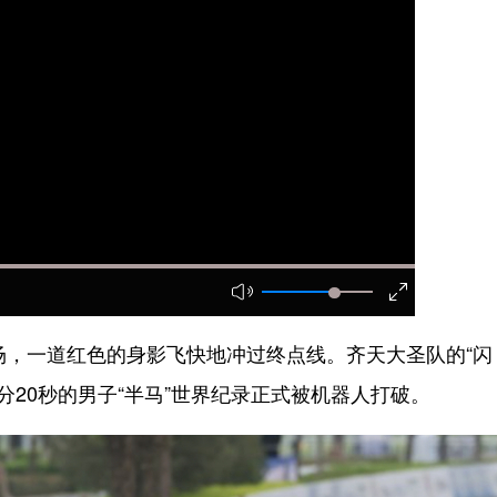
，一道红色的身影飞快地冲过终点线。齐天大圣队的“闪
7分20秒的男子“半马”世界纪录正式被机器人打破。