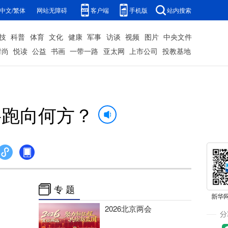
中文/繁体
网站无障碍
客户端
手机版
站内搜索
技
科普
体育
文化
健康
军事
访谈
视频
图片
中央文件
时尚
悦读
公益
书画
一带一路
亚太网
上市公司
投教基地
将跑向何方？
专 题
2026北京两会