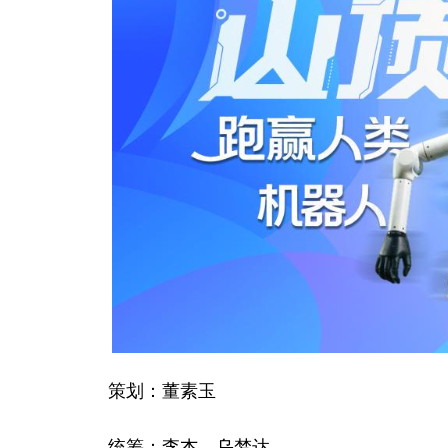
策划：董素玉
统筹：李杰、乌梦达