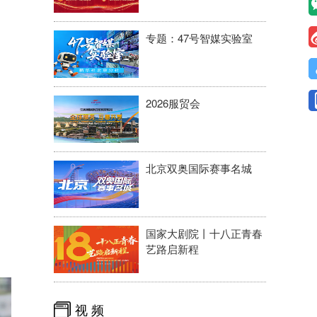
专题：47号智媒实验室
2026服贸会
北京双奥国际赛事名城
国家大剧院丨十八正青春
艺路启新程
视 频