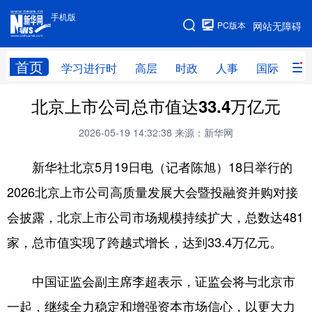
手机版
手机版
PC版本
网站无障碍
网站地图
首页
学习进行时
高层
时政
人事
国际
财
北京上市公司总市值达33.4万亿元
学习进行时
高层
时政
人事
2026-05-19 14:32:38
来源：新华网
国际
财经
网评
港澳
台湾
思客智库
全球连线
教育
新华社北京5月19日电（记者陈旭）18日举行的
2026北京上市公司高质量发展大会暨投融资并购对接
科技
科普
体育
文化
会披露，北京上市公司市场规模持续扩大，总数达481
健康
军事
访谈
视频
家，总市值实现了跨越式增长，达到33.4万亿元。
图片
中央文件
金融
汽车
中国证监会副主席李超表示，证监会将与北京市
食品
人居
信息化
乡村振兴
一起，继续全力稳定和增强资本市场信心，以更大力
溯源中国
城市
旅游
能源