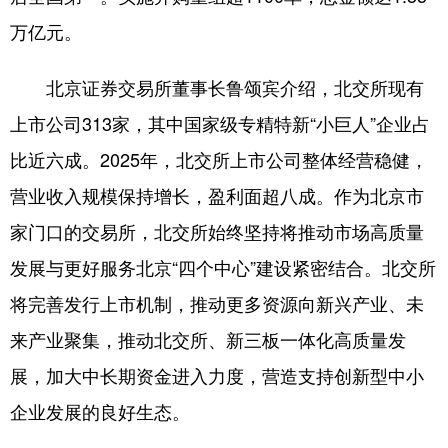
四川
贵州
云南
西藏
万亿元。
陕西
甘肃
青海
宁夏
北京证券交易所董事长鲁颂宾介绍，北交所现有
新疆
内蒙古
黑龙江
上市公司313家，其中国家级专精特新“小巨人”企业占
比近六成。2025年，北交所上市公司整体经营稳健，
多语种频道
营业收入规模保持增长，盈利面超八成。作为北京市
English
Español
Français
عربى
家门口的交易所，北交所始终坚持将推动市场高质量
Русский язык
日本語
한국어
发展与更好服务北京“四个中心”建设紧密结合。北交所
Deutsch
Português
将完善发行上市机制，推动更多资源向新兴产业、未
来产业聚集，推动北交所、新三板一体化高质量发
展，加大中长期资金进入力度，营造支持创新型中小
企业发展的良好生态。