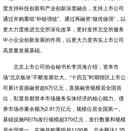
度支持科技创新和产业创新深度融合，支持上市公司
会展
彩票
娱乐
时尚
通过并购重组“补链强链”、通过再融资“做优做强”，以
悦读
公益
书画
一带一路
更大力度推进北交所深化改革，更好发挥北交所服务
亚太网
上市公司
投教基地
中小企业创新发展的作用，以更大力度夯实上市公司
高质量发展基础。
地方频道
北京上市公司协会秘书长李洪海介绍，资本市
北京
天津
河北
山西
场“北京板块”不断发展壮大。“十四五”时期辖区上市公
辽宁
吉林
上海
江苏
司累计直接融资超6万亿元，直接融资规模居全国首
浙江
安徽
福建
江西
位，彰显首都资本市场服务实体经济的核心能力。债
券市场存量余额为2.91万亿元，规模位居全国第一。
山东
河南
湖北
湖南
基础设施REITs发行规模超370亿元，发行数量和规模
广东
广西
海南
重庆
居全国第一。实施并购重组超1100单，总金额达1.35