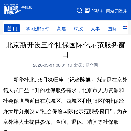
手机版
手机版
PC版本
网站无障碍
网站地图
首页
学习进行时
高层
时政
人事
国际
财
北京新开设三个社保国际化示范服务窗
学习进行时
高层
时政
人事
口
国际
财经
网评
港澳
2026-05-31 08:31:19
来源：新华网
台湾
思客智库
全球连线
教育
新华社北京5月30日电（记者陈旭）为满足在京外
科技
科普
体育
文化
籍人员日益上升的社保服务需求，北京市人力资源和
健康
军事
访谈
视频
社会保障局近日在东城区、西城区和朝阳区的社保经
图片
中央文件
金融
汽车
办大厅分别设立“社会保险国际化示范服务窗口”，为在
食品
人居
信息化
乡村振兴
京外籍人士提供参保、查询、退休、清算等社保服
溯源中国
城市
旅游
能源