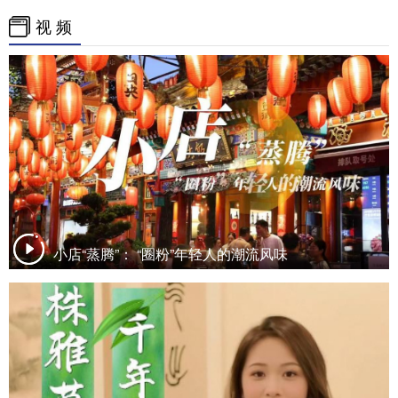
视 频
小店“蒸腾”： “圈粉”年轻人的潮流风味