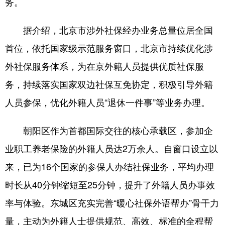
务。
会展
彩票
娱乐
时尚
据介绍，北京市涉外社保经办业务总量位居全国
悦读
公益
书画
一带一路
首位，依托国家级示范服务窗口，北京市持续优化涉
亚太网
上市公司
投教基地
外社保服务体系，为在京外籍人员提供优质社保服
务，持续落实国家双边社保互免协定，积极引导外籍
地方频道
人员参保，优化外籍人员“退休一件事”等业务办理。
北京
天津
河北
山西
朝阳区作为首都国际交往的核心承载区，参加企
辽宁
吉林
上海
江苏
业职工养老保险的外籍人员达2万余人。自窗口设立以
来，已为16个国家的参保人办结社保业务，平均办理
浙江
安徽
福建
江西
时长从40分钟缩短至25分钟，提升了外籍人员办事效
山东
河南
湖北
湖南
率与体验。东城区充实完善“暖心社保外语帮办”骨干力
广东
广西
海南
重庆
量，主动为外籍人士提供规范、高效、标准的全程帮