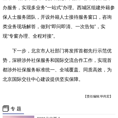
四川
贵州
云南
西藏
办服务，实现多业务“一站式”办理。西城区组建外籍参
陕西
甘肃
青海
宁夏
保人士服务团队，开设外籍人士接待服务窗口，咨询
新疆
内蒙古
黑龙江
类业务现场解答，做到“即问即清、一次告知”，实
现“专窗办理、全程对接”。
多语种频道
下一步，北京市人社部门将发挥首都先行示范优
English
Español
Français
عربى
势，深耕涉外社保服务和国际交流合作工作，实现首
Русский язык
日本語
한국어
都涉外社保服务标准统一、全域覆盖、同质高效，为
Deutsch
Português
北京国际交往中心建设提供坚实保障。
【责任编辑:毕尚宏】
专 题