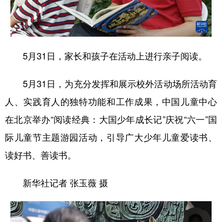
学术中国
乡村振兴
银龄
溯源中国
城市
旅游
能源
会展
5月31日，家长和孩子在活动上进行亲子阅读。
彩票
娱乐
时尚
悦读
公益
一带一路
亚太网
上市公司
5月31日，为充分发挥和展示校外活动场所活动育
人、实践育人的独特功能和工作成果，中国儿童中心
文化产业
在北京举办“阅读经典：大国少年成长记”庆祝“六一”国
际儿童节主题游园活动，引导广大少年儿童爱读书、
地方频道
读好书、善读书。
北京
天津
河北
山西
新华社记者 张玉薇 摄
辽宁
吉林
上海
江苏
浙江
安徽
福建
江西