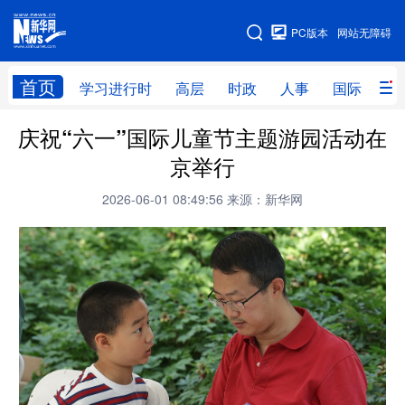
手机版
PC版本
网站无障碍
网站地图
首页
学习进行时
高层
时政
人事
国际
财
庆祝“六一”国际儿童节主题游园活动在
学习进行时
高层
时政
人事
京举行
国际
财经
网评
港澳
2026-06-01 08:49:56
来源：新华网
台湾
思客智库
全球连线
教育
科技
科创
量子
体育
文化
书画
健康
军事
访谈
视频
图片
政务
法律
中央文件
金融
汽车
食品
人居
信息化
数字经济