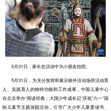
山东
河南
湖北
湖南
广东
广西
海南
重庆
四川
贵州
云南
西藏
陕西
甘肃
青海
宁夏
新疆
内蒙古
黑龙江
多语种频道
5月31日，家长在活动中为小朋友拍照。
English
Español
Français
عربى
5月31日，为充分发挥和展示校外活动场所活动育
Русский язык
日本語
한국어
人、实践育人的独特功能和工作成果，中国儿童中心
Deutsch
Português
在北京举办“阅读经典：大国少年成长记”庆祝“六一”国
际儿童节主题游园活动，引导广大少年儿童爱读书、