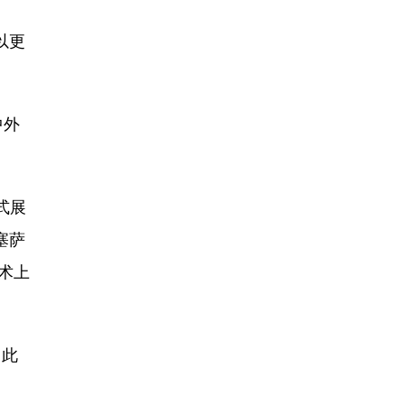
以更
中外
式展
塞萨
术上
，此