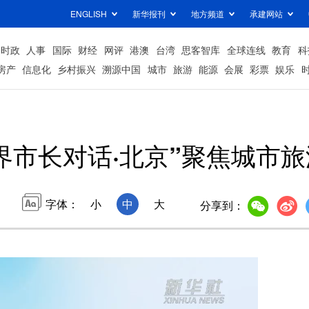
ENGLISH
新华报刊
地方频道
承建网站
时政
人事
国际
财经
网评
港澳
台湾
思客智库
全球连线
教育
科
房产
信息化
乡村振兴
溯源中国
城市
旅游
能源
会展
彩票
娱乐
6世界市长对话·北京”聚焦城市
字体：
小
中
大
分享到：