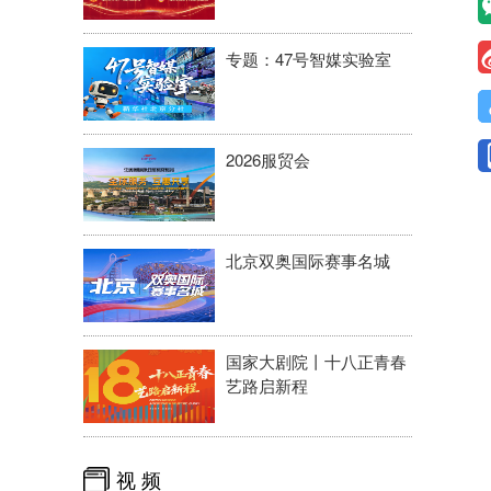
专题：47号智媒实验室
2026服贸会
北京双奥国际赛事名城
国家大剧院丨十八正青春
艺路启新程
视 频