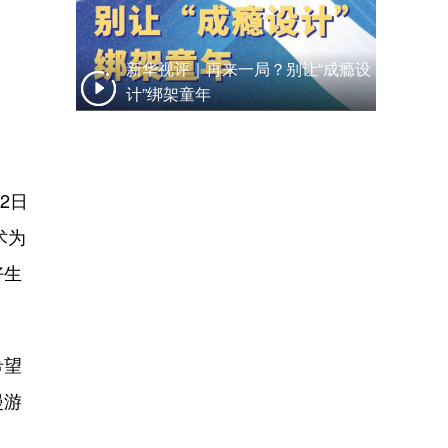
新华视评｜再来一局？别让“成瘾设
计”绑架童年
2日
术为
好生
希望
漫游