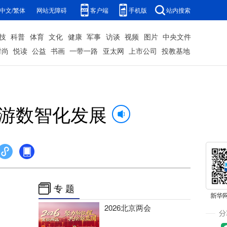
中文/繁体
网站无障碍
客户端
手机版
站内搜索
技
科普
体育
文化
健康
军事
访谈
视频
图片
中央文件
时尚
悦读
公益
书画
一带一路
亚太网
上市公司
投教基地
旅游数智化发展
专 题
2026北京两会