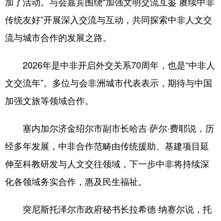
加了活动。与会嘉宾围绕“加强文明交流互鉴 赓续中非
传统友好”开展深入交流与互动，共同探索中非人文交
会展
彩票
娱乐
时尚
流与城市合作的发展之路。
悦读
公益
书画
一带一路
亚太网
上市公司
投教基地
2026年是中非开启外交关系70周年，也是“中非人
文交流年”。多位与会非洲城市代表表示，期待与中国
地方频道
加强文旅等领域合作。
北京
天津
河北
山西
塞内加尔济金绍尔市副市长哈吉·萨尔·费耶说，历
辽宁
吉林
上海
江苏
经多年发展，中非合作范畴由传统援助、基建项目延
伸至科教研发与人文交往领域，下一步中非将持续深
浙江
安徽
福建
江西
化各领域务实合作，惠及民生福祉。
山东
河南
湖北
湖南
广东
广西
海南
重庆
突尼斯托泽尔市政府秘书长拉希德·纳赛尔说，托