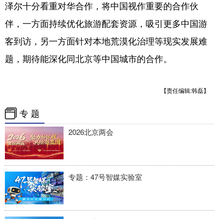
四川
贵州
云南
西藏
泽尔十分看重对华合作，将中国视作重要的合作伙
伴，一方面持续优化旅游配套资源，吸引更多中国游
陕西
甘肃
青海
宁夏
客到访，另一方面针对本地荒漠化治理等现实发展难
新疆
内蒙古
黑龙江
题，期待能深化同北京等中国城市的合作。
多语种频道
【责任编辑:韩磊】
English
Español
Français
عربى
专 题
Русский язык
日本語
한국어
2026北京两会
Deutsch
Português
专题：47号智媒实验室