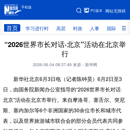
手机版
手机版
PC版本
网站无障碍
网站地图
首页
学习进行时
高层
时政
人事
国际
财
“2026世界市长对话·北京”活动在北京举
学习进行时
高层
时政
人事
行
国际
财经
网评
港澳
2026-06-04 08:37:49
来源：新华网
台湾
思客智库
全球连线
教育
新华社北京6月3日电（记者陈钟昊）6月2日至3
科技
科普
体育
文化
日，由国务院新闻办公室指导的“2026世界市长对话·
健康
军事
访谈
视频
北京”活动在北京市举行。来自摩洛哥、塞舌尔、突尼
图片
中央文件
金融
汽车
斯、塞内加尔等6个非洲国家的30余位市长和城市代
食品
人居
信息化
乡村振兴
表，以及世界旅游城市联合会的部分会员代表共同参
溯源中国
城市
旅游
能源