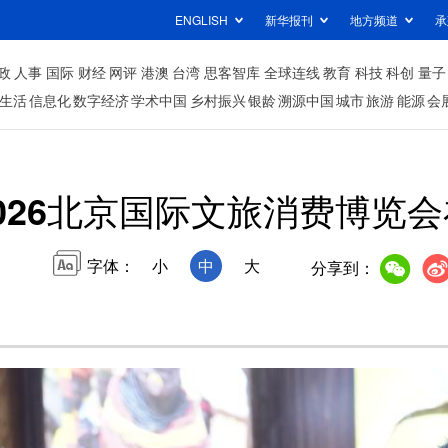
ENGLISH
新华报刊
地方频道
承
政
人事
国际
财经
网评
港澳
台湾
思客智库
全球连线
教育
科技
科创
量子
生活
信息化
数字经济
学术中国
乡村振兴
银龄
溯源中国
城市
旅游
能源
会
026北京国际文旅消费博览
字体：
小
中
大
分享到：