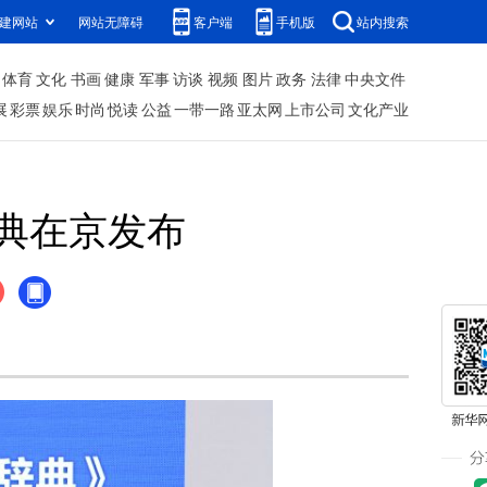
建网站
网站无障碍
客户端
手机版
站内搜索
体育
文化
书画
健康
军事
访谈
视频
图片
政务
法律
中央文件
展
彩票
娱乐
时尚
悦读
公益
一带一路
亚太网
上市公司
文化产业
典在京发布