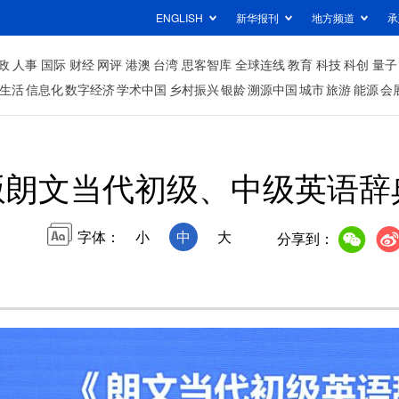
ENGLISH
新华报刊
地方频道
承
政
人事
国际
财经
网评
港澳
台湾
思客智库
全球连线
教育
科技
科创
量子
生活
信息化
数字经济
学术中国
乡村振兴
银龄
溯源中国
城市
旅游
能源
会
版朗文当代初级、中级英语辞
字体：
小
中
大
分享到：