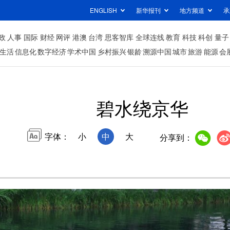
ENGLISH
新华报刊
地方频道
承
政
人事
国际
财经
网评
港澳
台湾
思客智库
全球连线
教育
科技
科创
量子
生活
信息化
数字经济
学术中国
乡村振兴
银龄
溯源中国
城市
旅游
能源
会
碧水绕京华
字体：
小
中
大
分享到：