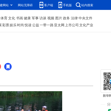
建网站
网站无障碍
客户端
手机版
站内搜索
体育
文化
书画
健康
军事
访谈
视频
图片
政务
法律
中央文件
展
彩票
娱乐
时尚
悦读
公益
一带一路
亚太网
上市公司
文化产业