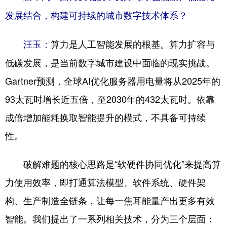
四川
贵州
云南
西藏
发展结合，构建可持续的城市数字技术体系？
陕西
甘肃
青海
宁夏
算力是人工智能发展的根基。算力扩容与
汪玉：
新疆
内蒙古
黑龙江
低碳发展，是当前数字城市建设中面临的现实挑战。
Gartner预测，全球AI优化服务器用电量将从2025年的
多语种频道
93太瓦时增长近五倍，至2030年的432太瓦时。依靠
English
Español
Français
عربى
成倍增加能耗换取智能提升的模式，不具备可持续
Русский язык
日本語
한국어
性。
Deutsch
Português
破解难题的核心思路是“软硬件协同优化”来提高算
力使用效率，即打通算法模型、软件系统、硬件架
构、生产制造全链条，让每一焦耳能量产出更多有效
智能。我们提出了一系列相关技术，分为三个层面：