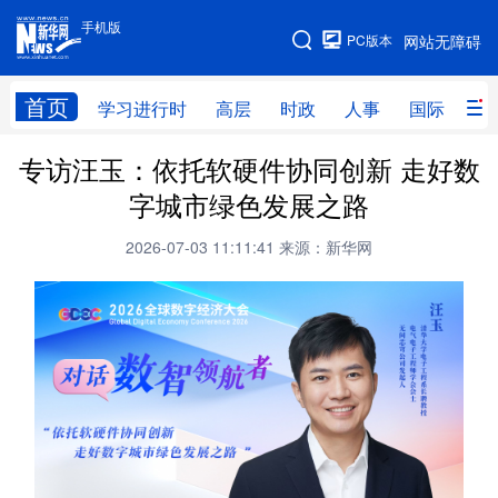
手机版
手机版
PC版本
网站无障碍
网站地图
首页
学习进行时
高层
时政
人事
国际
财
专访汪玉：依托软硬件协同创新 走好数
学习进行时
高层
时政
人事
字城市绿色发展之路
国际
财经
网评
港澳
2026-07-03 11:11:41
来源：新华网
台湾
思客智库
全球连线
教育
科技
科普
体育
文化
健康
军事
访谈
视频
图片
中央文件
金融
汽车
食品
人居
信息化
乡村振兴
溯源中国
城市
旅游
能源