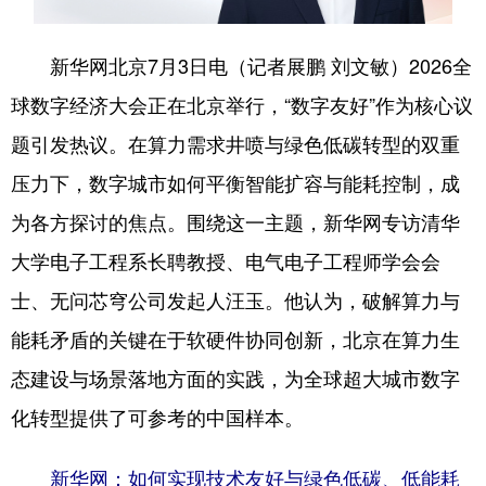
会展
彩票
娱乐
时尚
新华网北京7月3日电（记者展鹏 刘文敏）2026全
悦读
公益
书画
一带一路
球数字经济大会正在北京举行，“数字友好”作为核心议
亚太网
上市公司
投教基地
题引发热议。在算力需求井喷与绿色低碳转型的双重
压力下，数字城市如何平衡智能扩容与能耗控制，成
地方频道
为各方探讨的焦点。围绕这一主题，新华网专访清华
大学电子工程系长聘教授、电气电子工程师学会会
北京
天津
河北
山西
士、无问芯穹公司发起人汪玉。他认为，破解算力与
辽宁
吉林
上海
江苏
能耗矛盾的关键在于软硬件协同创新，北京在算力生
浙江
安徽
福建
江西
态建设与场景落地方面的实践，为全球超大城市数字
山东
河南
湖北
湖南
化转型提供了可参考的中国样本。
广东
广西
海南
重庆
新华网：如何实现技术友好与绿色低碳、低能耗