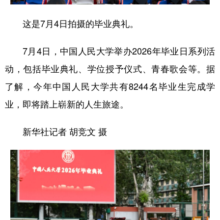
学术中国
乡村振兴
银龄
溯源中国
这是7月4日拍摄的毕业典礼。
城市
旅游
能源
会展
7月4日，中国人民大学举办2026年毕业日系列活
彩票
娱乐
时尚
悦读
动，包括毕业典礼、学位授予仪式、青春歌会等。据
公益
一带一路
亚太网
上市公司
了解，今年中国人民大学共有8244名毕业生完成学
文化产业
业，即将踏上崭新的人生旅途。
新华社记者 胡竞文 摄
地方频道
北京
天津
河北
山西
辽宁
吉林
上海
江苏
浙江
安徽
福建
江西