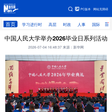
手机版
PC版本
网站无障碍
网站地图
首页
学习进行时
高层
时政
人事
国际
财
中国人民大学举办2026毕业日系列活动
学习进行时
高层
时政
人事
2026-07-04 16:48:37
来源：新华网
国际
财经
网评
港澳
台湾
思客智库
全球连线
教育
科技
科创
量子
体育
文化
书画
健康
军事
访谈
视频
图片
政务
法律
中央文件
金融
汽车
食品
人居
信息化
数字经济