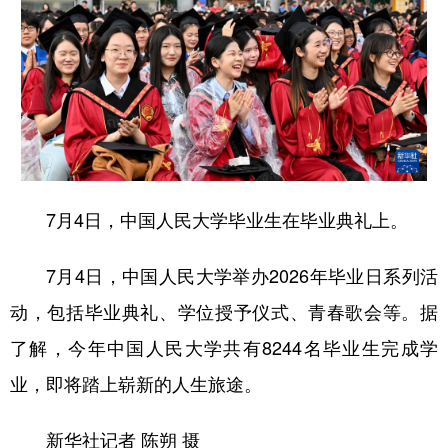
山东
河南
湖北
湖南
广东
广西
海南
重庆
四川
贵州
云南
西藏
陕西
甘肃
青海
宁夏
新疆
内蒙古
黑龙江
7月4日，中国人民大学毕业生在毕业典礼上。
多语种频道
7月4日，中国人民大学举办2026年毕业日系列活
English
Español
Français
عربى
动，包括毕业典礼、学位授予仪式、青春歌会等。据
Русский язык
日本語
한국어
了解，今年中国人民大学共有8244名毕业生完成学
Deutsch
Português
业，即将踏上崭新的人生旅途。
新华社记者 陈朔 摄