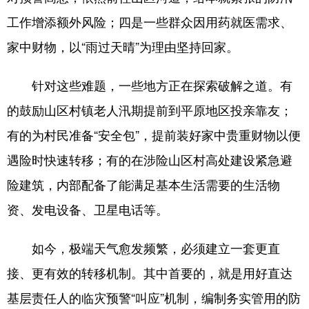
四川
贵州
云南
西藏
工作增添额外风险；四是一些群众因用药就医需求、
陕西
甘肃
青海
宁夏
家中财物，以“雨过天晴”为理由坚持回家。
新疆
内蒙古
黑龙江
针对这些难题，一些地方正在探索破解之道。有
的鼓励山区村镇老人汛期提前到平原地区投亲靠友；
多语种频道
有的为村民准备“安全包”，提前装好家中贵重财物以便
English
Español
Français
عربى
遇险时快速转移；有的在涉险山区村高处建设紧急避
Русский язык
日本語
한국어
险建筑，内部配备了能满足基本生活需要的生活物
Deutsch
Português
资、发电设备、卫星电话等。
如今，极端天气愈发频繁，必须建立一套更直
接、更有效的转移机制。其中首要的，就是用好直达
基层责任人的临灾预警“叫应”机制，编制务实管用的防