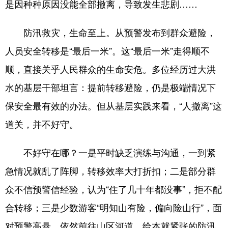
是因种种原因没能全部撤离，导致发生悲剧……
会展
彩票
娱乐
时尚
防汛救灾，生命至上。从预警发布到群众避险，
悦读
公益
书画
一带一路
人员安全转移是“最后一米”。这“最后一米”走得顺不
亚太网
上市公司
投教基地
顺，直接关乎人民群众的生命安危。多位经历过大洪
水的基层干部坦言：提前转移避险，仍是极端情况下
地方频道
保安全最有效的办法。但从基层实践来看，“人撤离”这
道关，并不好守。
北京
天津
河北
山西
辽宁
吉林
上海
江苏
不好守在哪？一是平时缺乏演练与沟通，一到紧
浙江
安徽
福建
江西
急情况就乱了阵脚，转移效率大打折扣；二是部分群
众不信预警信经验，认为“住了几十年都没事”，拒不配
山东
河南
湖北
湖南
合转移；三是少数游客“明知山有险，偏向险山行”，面
广东
广西
海南
重庆
对预警高悬，依然前往山区河道，给本就紧张的防汛