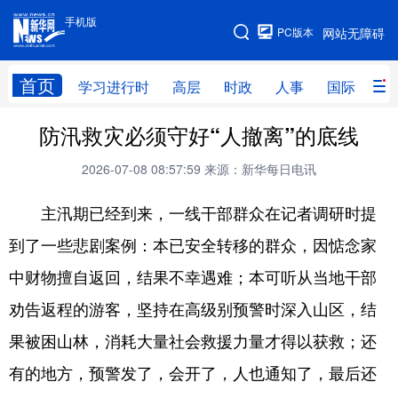
手机版
手机版
PC版本
网站无障碍
网站地图
首页
学习进行时
高层
时政
人事
国际
财
防汛救灾必须守好“人撤离”的底线
学习进行时
高层
时政
人事
2026-07-08 08:57:59
来源：新华每日电讯
国际
财经
网评
港澳
台湾
思客智库
全球连线
教育
主汛期已经到来，一线干部群众在记者调研时提
到了一些悲剧案例：本已安全转移的群众，因惦念家
科技
科普
体育
文化
中财物擅自返回，结果不幸遇难；本可听从当地干部
健康
军事
访谈
视频
劝告返程的游客，坚持在高级别预警时深入山区，结
图片
中央文件
金融
汽车
果被困山林，消耗大量社会救援力量才得以获救；还
食品
人居
信息化
乡村振兴
有的地方，预警发了，会开了，人也通知了，最后还
溯源中国
城市
旅游
能源