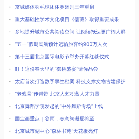
京城媒体羽毛球团体赛阔别三年重启
重大基础性学术文化项目《儒藏》取得重要成果
多地提升城市公共阅读空间 让阅读抵达更广阔人群
“五一”假期民航预计运输旅客约900万人次
第十三届北京国际电影节举办开幕红毯仪式
叮！这份春天里的“御桃盛宴”请你品尝
太庙首次打造数字孪生档案 科技支撑文物古建保护
“老戏骨”传帮带 北京人艺积蓄人才力量
北京舞蹈学院发起的“中外舞蹈专场”上线
国宝画重点｜谷雨，春意阑珊夏将至
北京城市副中心“森林书苑”天花板亮灯