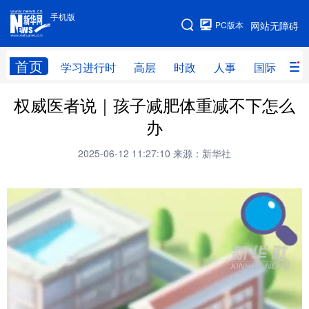
手机版
手机版
PC版本
网站无障碍
网站地图
首页
学习进行时
高层
时政
人事
国际
财
权威医者说｜孩子减肥体重减不下怎么
学习进行时
高层
时政
人事
办
国际
财经
网评
港澳
2025-06-12 11:27:10
来源：新华社
台湾
思客智库
全球连线
教育
科技
科普
体育
文化
健康
军事
访谈
视频
图片
中央文件
金融
汽车
食品
人居
信息化
乡村振兴
溯源中国
城市
旅游
能源