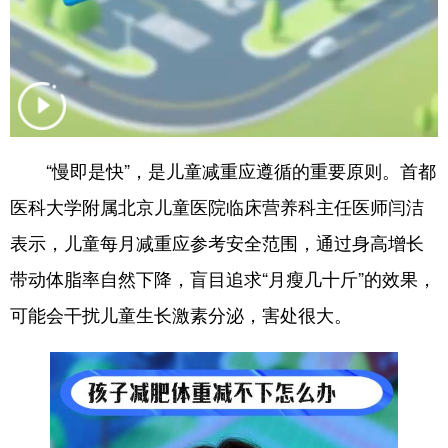
四川
贵州
云南
西藏
陕西
甘肃
青海
宁夏
新疆
内蒙古
黑龙江
多语种频道
“慢即是快”，是儿童减重应遵循的重要原则。首都
医科大学附属北京儿童医院临床营养科主任医师闫洁
English
Español
Français
عربى
表示，儿童每月减重应参考安全范围，通过身高增长
Русский язык
日本語
한국어
带动体脂率自然下降，盲目追求“月瘦几十斤”的效果，
Deutsch
Português
可能会干扰儿童生长激素分泌，害处很大。