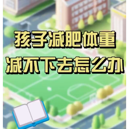
会展
彩票
娱乐
时尚
悦读
公益
书画
一带一路
亚太网
上市公司
投教基地
地方频道
北京
天津
河北
山西
辽宁
吉林
上海
江苏
浙江
安徽
福建
江西
山东
河南
湖北
湖南
广东
广西
海南
重庆