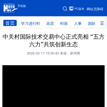
手机版
手机版
PC版本
网站无障碍
网站地图
首页
学习进行时
高层
时政
人事
国际
财
中关村国际技术交易中心正式亮相 “五方
学习进行时
高层
时政
人事
六力”共筑创新生态
国际
财经
网评
港澳
2026-03-17 15:06:40
来源：新华网
台湾
思客智库
全球连线
教育
科技
科普
体育
文化
健康
军事
访谈
视频
图片
中央文件
金融
汽车
食品
人居
信息化
乡村振兴
溯源中国
城市
旅游
能源