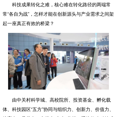
四川
贵州
云南
西藏
科技成果转化之难，核心难在转化路径的两端常
陕西
甘肃
青海
宁夏
常“各自为战”，怎样才能在创新源头与产业需求之间架
起一座真正有效的桥梁？
新疆
内蒙古
黑龙江
多语种频道
English
Español
Français
عربى
Русский язык
日本語
한국어
Deutsch
Português
由中关村科学城、高校院所、投资基金、孵化载
体、科技园区“五方”协同与组织力、创新力、价值力、