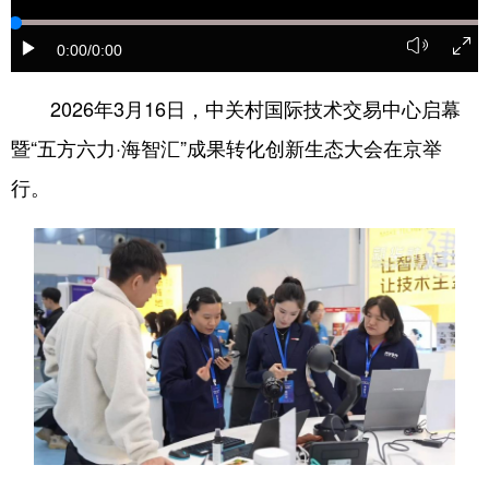
会展
彩票
娱乐
时尚
0:00
/0:00
悦读
公益
书画
一带一路
2026年3月16日，中关村国际技术交易中心启幕
亚太网
上市公司
投教基地
暨“五方六力·海智汇”成果转化创新生态大会在京举
行。
地方频道
北京
天津
河北
山西
辽宁
吉林
上海
江苏
浙江
安徽
福建
江西
山东
河南
湖北
湖南
广东
广西
海南
重庆