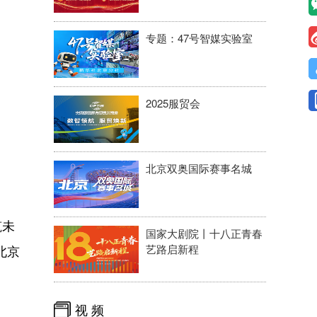
专题：47号智媒实验室
2025服贸会
北京双奥国际赛事名城
筑未
国家大剧院丨十八正青春
北京
艺路启新程
视 频