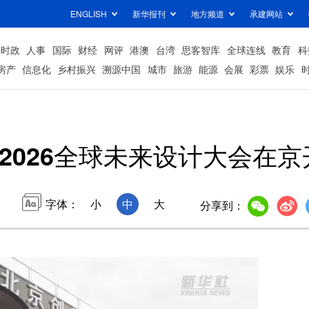
ENGLISH
新华报刊
地方频道
承建网站
时政
人事
国际
财经
网评
港澳
台湾
思客智库
全球连线
教育
科
房产
信息化
乡村振兴
溯源中国
城市
旅游
能源
会展
彩票
娱乐
2026全球未来设计大会在京
字体：
小
中
大
分享到：