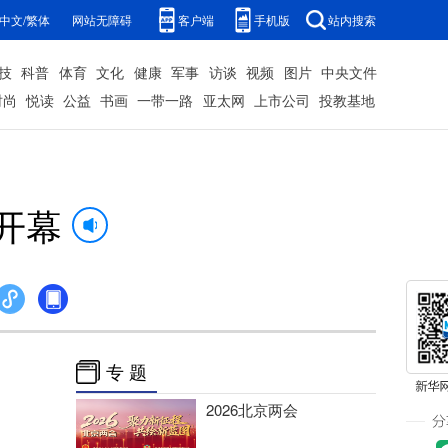
中文/繁体
网站无障碍
客户端
手机版
站内搜索
技
科普
体育
文化
健康
军事
访谈
视频
图片
中央文件
时尚
悦读
公益
书画
一带一路
亚太网
上市公司
投教基地
开幕
专 题
2026北京两会