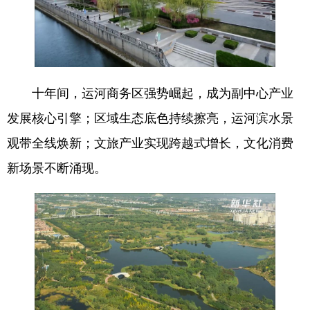
会展
彩票
娱乐
时尚
悦读
公益
书画
一带一路
亚太网
上市公司
投教基地
十年间，运河商务区强势崛起，成为副中心产业
发展核心引擎；区域生态底色持续擦亮，运河滨水景
地方频道
观带全线焕新；文旅产业实现跨越式增长，文化消费
新场景不断涌现。
北京
天津
河北
山西
辽宁
吉林
上海
江苏
浙江
安徽
福建
江西
山东
河南
湖北
湖南
广东
广西
海南
重庆