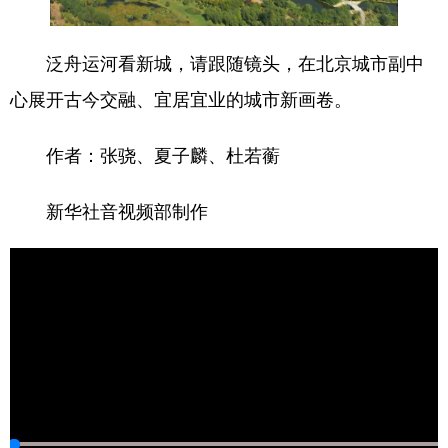
四川
贵州
云南
西藏
陕西
甘肃
青海
宁夏
泛舟运河看新城，请跟随镜头，在北京城市副中
新疆
内蒙古
黑龙江
心展开古今交融、宜居宜业的城市新画卷。
作者：张骁、夏子麟、杜若蘅
多语种频道
新华社音视频部制作
English
Español
Français
عربى
Русский язык
日本語
한국어
Deutsch
Português