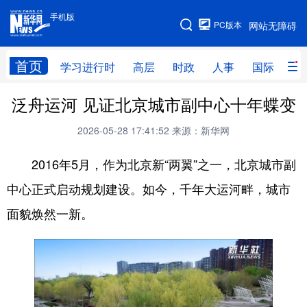
手机版
手机版
PC版本
网站无障碍
网站地图
首页
学习进行时
高层
时政
人事
国际
财
泛舟运河 见证北京城市副中心十年蝶变
学习进行时
高层
时政
人事
2026-05-28 17:41:52
来源：新华网
国际
财经
网评
港澳
台湾
思客智库
全球连线
教育
2016年5月，作为北京新“两翼”之一，北京城市副
中心正式启动规划建设。如今，千年大运河畔，城市
科技
科普
体育
文化
面貌焕然一新。
健康
军事
访谈
视频
图片
中央文件
金融
汽车
食品
人居
信息化
乡村振兴
溯源中国
城市
旅游
能源