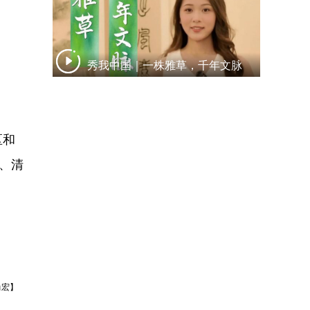
秀我中国｜一株雅草，千年文脉
区和
、清
尚宏】