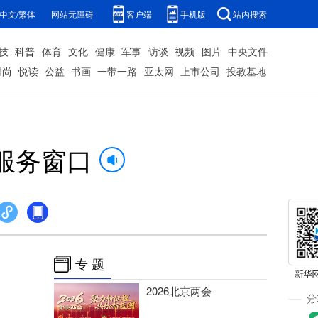
中文/繁体
网站无障碍
客户端
手机版
站内搜索
技
科普
体育
文化
健康
军事
访谈
视频
图片
中央文件
时尚
悦读
公益
书画
一带一路
亚太网
上市公司
投教基地
服务窗口
专 题
2026北京两会