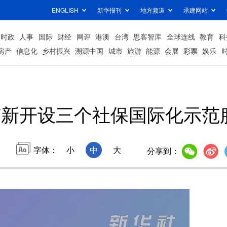
ENGLISH
新华报刊
地方频道
承建网站
时政
人事
国际
财经
网评
港澳
台湾
思客智库
全球连线
教育
科
房产
信息化
乡村振兴
溯源中国
城市
旅游
能源
会展
彩票
娱乐
京新开设三个社保国际化示范
字体：
小
中
大
分享到：