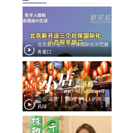
北京新开设三个社保国际化示范服
务窗口
小店“蒸腾”： “圈粉”年轻人的潮流
风味