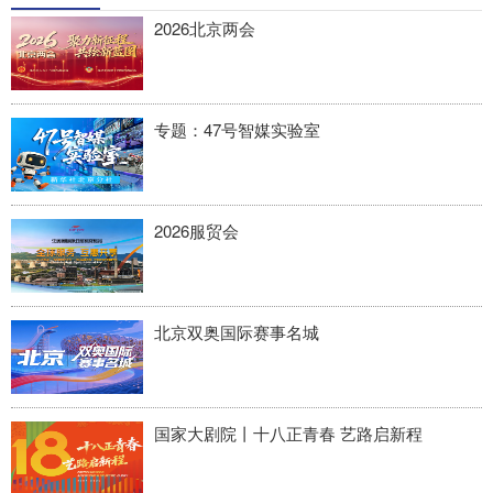
四川
贵州
云南
西藏
2026北京两会
陕西
甘肃
青海
宁夏
新疆
内蒙古
黑龙江
专题：47号智媒实验室
多语种频道
2026服贸会
English
Español
Français
عربى
Русский язык
日本語
한국어
Deutsch
Português
北京双奥国际赛事名城
国家大剧院丨十八正青春 艺路启新程