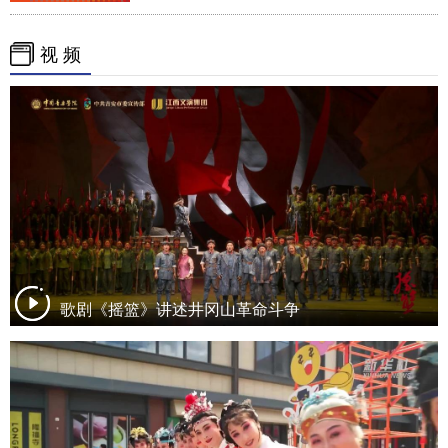
视 频
歌剧《摇篮》讲述井冈山革命斗争