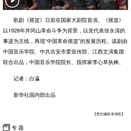
会展
彩票
娱乐
时尚
歌剧《摇篮》日前在国家大剧院首演。《摇篮》
悦读
公益
书画
一带一路
以1928年井冈山革命斗争为背景，以党代表张永清的
亚太网
上市公司
投教基地
事迹为主线，再现“中国革命摇篮”的发展历程。该剧由
中国音乐学院、中共吉安市委宣传部、江西文演集团
地方频道
联合出品，中国音乐学院院长、指挥家李心草执棒。
北京
天津
河北
山西
记者：白瀛
辽宁
吉林
上海
江苏
新华社国内部出品
浙江
安徽
福建
江西
山东
河南
湖北
湖南
【责任编辑:朱旭彤】
广东
广西
海南
重庆
专 题