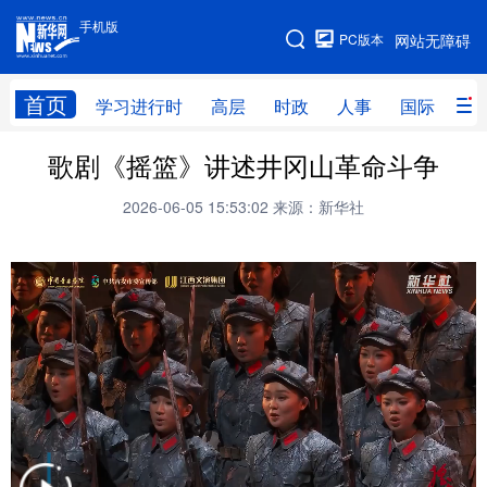
手机版
手机版
PC版本
网站无障碍
网站地图
首页
学习进行时
高层
时政
人事
国际
财
歌剧《摇篮》讲述井冈山革命斗争
学习进行时
高层
时政
人事
2026-06-05 15:53:02
来源：新华社
国际
财经
网评
港澳
台湾
思客智库
全球连线
教育
科技
科普
体育
文化
健康
军事
访谈
视频
图片
中央文件
金融
汽车
食品
人居
信息化
乡村振兴
溯源中国
城市
旅游
能源